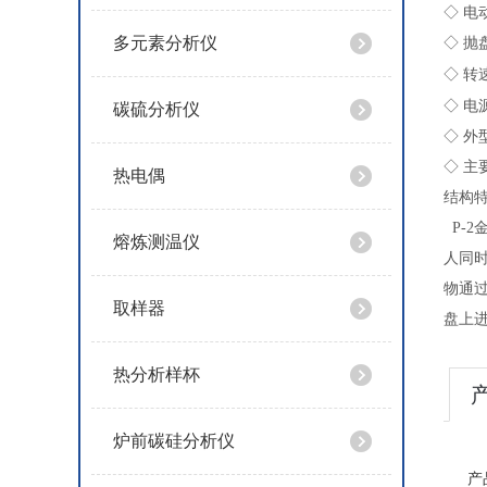
◇ 电
多元素分析仪
◇ 抛
◇ 转速：
◇ 电源
碳硫分析仪
◇ 外型
◇ 主
热电偶
结构
P-2
熔炼测温仪
人同
物通
取样器
盘上
热分析样杯
炉前碳硅分析仪
产