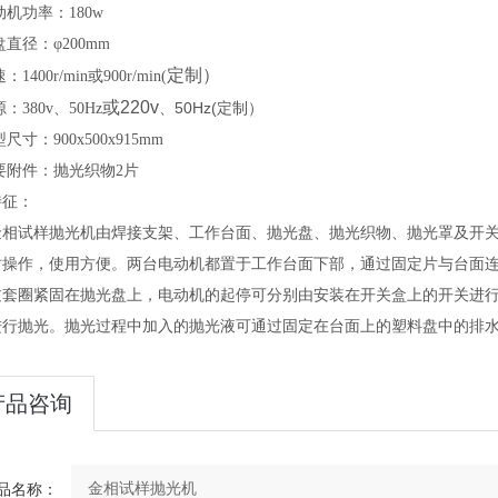
动机功率：180w
盘直径：φ200mm
定制）
1400r/min或900r/min(
或220v
、50Hz(定制）
：380v、50Hz
尺寸：900x500x915mm
要附件：抛光织物2片
特征：
金相试样抛光机由焊接支架、工作台面、抛光盘、抛光织物、抛光罩及开
时操作，使用方便。两台电动机都置于工作台面下部，通过固定片与台面
过套圈紧固在抛光盘上，电动机的起停可分别由安装在开关盒上的开关进
进行抛光。抛光过程中加入的抛光液可通过固定在台面上的塑料盘中的排
产品咨询
品名称：