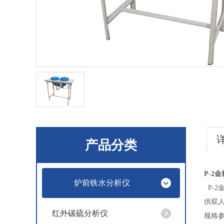
产品分类
P-2
金
炉前铁水分析仪
P-2
供双
红外碳硫分析仪
规格