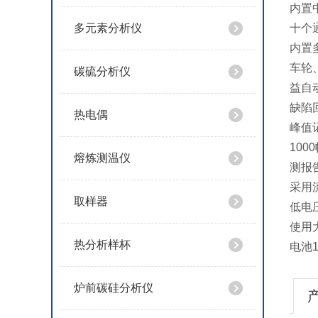
内置
多元素分析仪
十个
内置
车轮
碳硫分析仪
益自
缺陷
热电偶
峰值
10
熔炼测温仪
测报
采用
取样器
低电
使用大
热分析样杯
电池
炉前碳硅分析仪