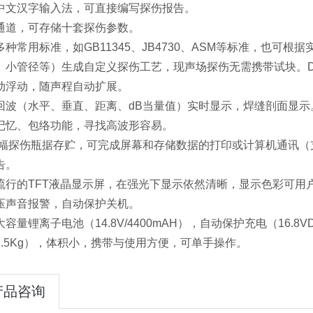
中文汉字输入法，可直接编写探伤报告。
通道，可存储十套探伤参数。
多种常用标准，如GB11345、JB4730、ASM等标准，也可
、小管径等）生成自定义探伤工艺，现声场探伤无需携带试块。D
动浮动，随声程自动扩展。
回波（水平、垂直、距离、dB当量值）实时显示，焊缝剖面显示
记忆、包络功能，寻找高波形容易。
00幅探伤瓶据存贮，可完成屏幕和存储数据的打印或计算机通讯（支
告。
流行的TFT液晶显示屏，在强光下显示依然清晰，显示色彩可用
压声音报警，自动保护关机。
容量锂离子电池（14.8V/4400mAH），自动保护充电（16.8
1.5Kg），体积小，携带与使用方便，可单手操作。
产品咨询