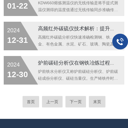
KDW660熔炼测温仪的无线传输是将手提式测
01-22
温仪测得的温度值通过无线传输同步准确传输
到壁挂式大屏幕显示器，省去了壁挂式大屏幕
测温仪连线的羁绊。该仪表采用测量传感器
高频红外碳硫仪技术解析：提升元素分析准确性与检测速度
2024
件、并采取多种处理，使仪表长期稳定工作。
该仪表与相适应的热电偶配套可在多种熔炼场
高频红外碳硫分析仪快速准确检测钢、铁、合
12-31
合进行精密测温。
金、有色金属、水泥、矿石、玻璃、陶瓷及其
它材料中碳、硫两元素的百分含量。
炉前碳硅分析仪在钢铁冶炼过程中的应用与优化
2024
炉前铁水分析仪又称炉前碳硅分析仪、炉前碳
12-30
硅成份分析仪、碳硅当量仪。生产铸铁件时,
要根据铸件壁厚和铸造条件选择准确的化学成
份,以达到所需要的机械性能。其它条件相同
时,碳当量对铸铁金相组织、铸造性能和机械
首页
上一页
下一页
末页
性能有决定性影响。 球铁生产中,只有淮确地
测定原铁水的碳当量,才能给孕育工艺提供数
据。