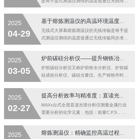
是将手提式测温仪测得的温度值通过无线传输
同步准确传输到壁挂式大屏幕显示器，省去了
壁挂式大屏幕测温仪连线的羁绊。该仪表采用
基于熔炼测温仪的高温环境温度监测与数据分析
2025
测量传感器件、并采取多种处理，使仪表长期
稳定工作。该仪表与相适应的热电偶配套可在
无线式大屏幕熔炼测温仪的无线传输是将手提
04-29
多种熔炼场合进行精密测温。
式测温仪测得的温度值通过无线传输同步准确
传输到壁挂式大屏幕显示器，省去了壁挂式大
屏幕测温仪连线的羁绊。该仪表采用测量传感
炉前碳硅分析仪——提升钢铁冶炼效率的关键工具
2025
器件、并采取多种处理，使仪表长期稳定工
作。该仪表与相适应的热电偶配套可在多种熔
炉前碳硅分析仪又称炉前铁水分析仪、炉前碳
03-05
炼场合进行精密测温。
硅成份分析仪、碳硅当量仪。生产铸铁件时,
要根据铸件壁厚和铸造条件选择准确的化学成
份,以达到所需要的机械性能。其它条件相同
提高分析效率与精准度：直读光谱分析仪的优势解析
2025
时,碳当量对铸铁金相组织、铸造性能和机械
性能有决定性影响。
MAXx台式全谱直读光谱分析仪测量金属行业
02-27
需要分析的化学元素，包括：痕量C,P,S，N
元素的分析。第六代SPECTROMAXx的日常
运行成本低。硬件诊断系统提供仪器的状态指
熔炼测温仪：精确监控高温过程的关键技术
2025
示功能，提示用户及时按需维护仪器。